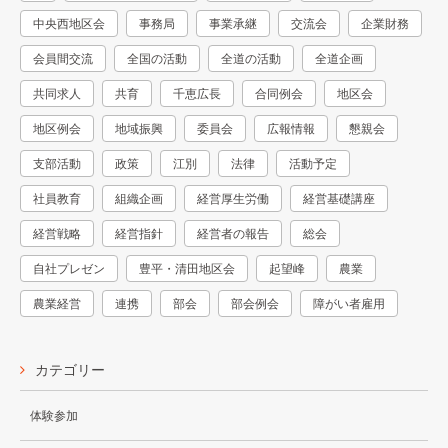
中央西地区会
事務局
事業承継
交流会
企業財務
会員間交流
全国の活動
全道の活動
全道企画
共同求人
共育
千恵広長
合同例会
地区会
地区例会
地域振興
委員会
広報情報
懇親会
支部活動
政策
江別
法律
活動予定
社員教育
組織企画
経営厚生労働
経営基礎講座
経営戦略
経営指針
経営者の報告
総会
自社プレゼン
豊平・清田地区会
起望峰
農業
農業経営
連携
部会
部会例会
障がい者雇用
カテゴリー
体験参加