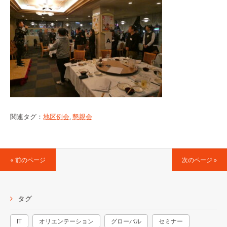
関連タグ：
地区例会
,
懇親会
« 前のページ
次のページ »
タグ
IT
オリエンテーション
グローバル
セミナー