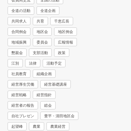
会員間交流
全国の活動
全道の活動
全道企画
共同求人
共育
千恵広長
合同例会
地区会
地区例会
地域振興
委員会
広報情報
懇親会
支部活動
政策
江別
法律
活動予定
社員教育
組織企画
経営厚生労働
経営基礎講座
経営戦略
経営指針
経営者の報告
総会
自社プレゼン
豊平・清田地区会
起望峰
農業
農業経営