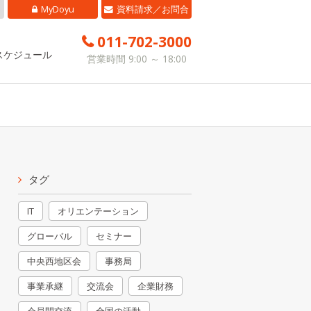
MyDoyu
資料請求／お問合
せ
011-702-3000
スケジュール
営業時間 9:00 ～ 18:00
タグ
IT
オリエンテーション
グローバル
セミナー
中央西地区会
事務局
事業承継
交流会
企業財務