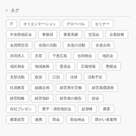
タグ
IT
オリエンテーション
グローバル
セミナー
中央西地区会
事務局
事業承継
交流会
企業財務
会員間交流
全国の活動
全道の活動
全道企画
共同求人
共育
千恵広長
合同例会
地区会
地区例会
地域振興
委員会
広報情報
懇親会
支部活動
政策
江別
法律
活動予定
社員教育
組織企画
経営厚生労働
経営基礎講座
経営戦略
経営指針
経営者の報告
総会
自社プレゼン
豊平・清田地区会
起望峰
農業
農業経営
連携
部会
部会例会
障がい者雇用