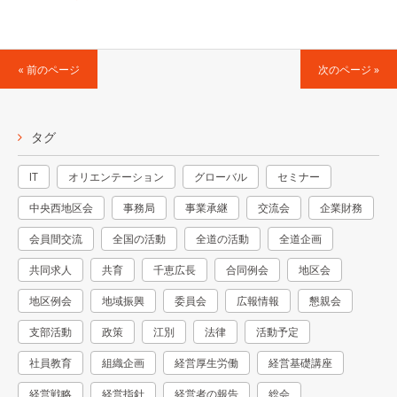
« 前のページ
次のページ »
タグ
IT
オリエンテーション
グローバル
セミナー
中央西地区会
事務局
事業承継
交流会
企業財務
会員間交流
全国の活動
全道の活動
全道企画
共同求人
共育
千恵広長
合同例会
地区会
地区例会
地域振興
委員会
広報情報
懇親会
支部活動
政策
江別
法律
活動予定
社員教育
組織企画
経営厚生労働
経営基礎講座
経営戦略
経営指針
経営者の報告
総会