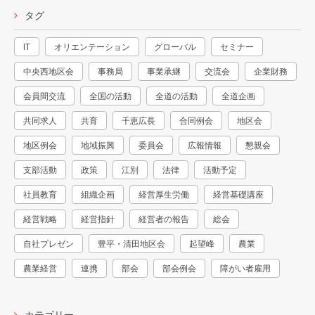
タグ
IT
オリエンテーション
グローバル
セミナー
中央西地区会
事務局
事業承継
交流会
企業財務
会員間交流
全国の活動
全道の活動
全道企画
共同求人
共育
千恵広長
合同例会
地区会
地区例会
地域振興
委員会
広報情報
懇親会
支部活動
政策
江別
法律
活動予定
社員教育
組織企画
経営厚生労働
経営基礎講座
経営戦略
経営指針
経営者の報告
総会
自社プレゼン
豊平・清田地区会
起望峰
農業
農業経営
連携
部会
部会例会
障がい者雇用
カテゴリー