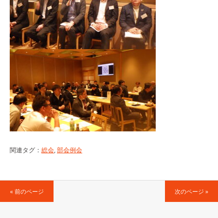
関連タグ：
総会
,
部会例会
« 前のページ
次のページ »