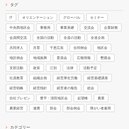
タグ
IT
オリエンテーション
グローバル
セミナー
中央西地区会
事務局
事業承継
交流会
企業財務
会員間交流
全国の活動
全道の活動
全道企画
共同求人
共育
千恵広長
合同例会
地区会
地区例会
地域振興
委員会
広報情報
懇親会
支部活動
政策
江別
法律
活動予定
社員教育
組織企画
経営厚生労働
経営基礎講座
経営戦略
経営指針
経営者の報告
総会
自社プレゼン
豊平・清田地区会
起望峰
農業
農業経営
連携
部会
部会例会
障がい者雇用
カテゴリー