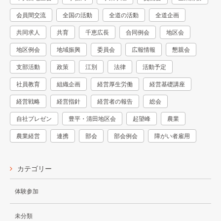
会員間交流
全国の活動
全道の活動
全道企画
共同求人
共育
千恵広長
合同例会
地区会
地区例会
地域振興
委員会
広報情報
懇親会
支部活動
政策
江別
法律
活動予定
社員教育
組織企画
経営厚生労働
経営基礎講座
経営戦略
経営指針
経営者の報告
総会
自社プレゼン
豊平・清田地区会
起望峰
農業
農業経営
連携
部会
部会例会
障がい者雇用
カテゴリー
体験参加
未分類