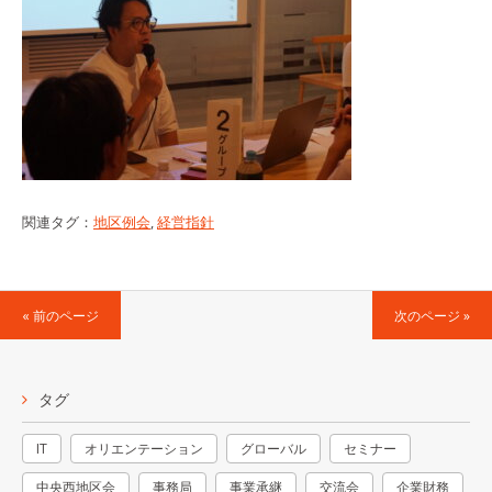
関連タグ：
地区例会
,
経営指針
« 前のページ
次のページ »
タグ
IT
オリエンテーション
グローバル
セミナー
中央西地区会
事務局
事業承継
交流会
企業財務