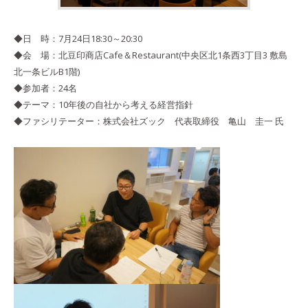
◆日 時：7月24日18:30～20:30
◆会 場：北豆印商店Cafe＆Restaurant(中央区北1条西3丁目3 敷島
北一条ビルB1階)
◆参加者：24名
◆テーマ：10年後の自社から考える経営指針
◆ファシリテーター：株式会社ズック 代表取締役 亀山 圭一 氏