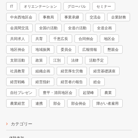
IT
オリエンテーション
グローバル
セミナー
中央西地区会
事務局
事業承継
交流会
企業財務
会員間交流
全国の活動
全道の活動
全道企画
共同求人
共育
千恵広長
合同例会
地区会
地区例会
地域振興
委員会
広報情報
懇親会
支部活動
政策
江別
法律
活動予定
社員教育
組織企画
経営厚生労働
経営基礎講座
経営戦略
経営指針
経営者の報告
総会
自社プレゼン
豊平・清田地区会
起望峰
農業
農業経営
連携
部会
部会例会
障がい者雇用
カテゴリー
体験参加