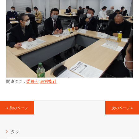
関連タグ：
委員会
,
経営指針
« 前のページ
次のページ »
タグ