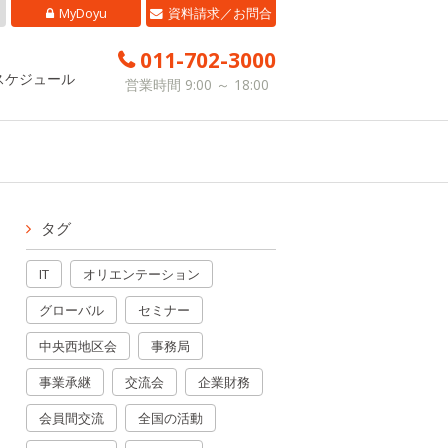
MyDoyu
資料請求／お問合
せ
011-702-3000
スケジュール
営業時間 9:00 ～ 18:00
タグ
IT
オリエンテーション
グローバル
セミナー
中央西地区会
事務局
事業承継
交流会
企業財務
会員間交流
全国の活動