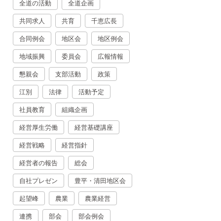
全道の活動
全道企画
共同求人
共育
千恵広長
合同例会
地区会
地区例会
地域振興
委員会
広報情報
懇親会
支部活動
政策
江別
法律
活動予定
社員教育
組織企画
経営厚生労働
経営基礎講座
経営戦略
経営指針
経営者の報告
総会
自社プレゼン
豊平・清田地区会
起望峰
農業
農業経営
連携
部会
部会例会