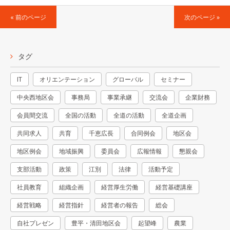
« 前のページ
次のページ »
タグ
IT
オリエンテーション
グローバル
セミナー
中央西地区会
事務局
事業承継
交流会
企業財務
会員間交流
全国の活動
全道の活動
全道企画
共同求人
共育
千恵広長
合同例会
地区会
地区例会
地域振興
委員会
広報情報
懇親会
支部活動
政策
江別
法律
活動予定
社員教育
組織企画
経営厚生労働
経営基礎講座
経営戦略
経営指針
経営者の報告
総会
自社プレゼン
豊平・清田地区会
起望峰
農業