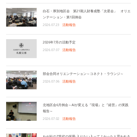
白石・厚別地区会 第21期人財養成塾「次星会」 オリエ
ンテーション・第1回例会
2026.07.23
活動報告
2026年7月の活動予定
2026.07.07
活動報告
部会合同オリエンテーション～コネクト・ラウンジ～
2026.07.06
活動報告
北地区会6月例会～AIが変える『現場』と『経営』の実践
報告～
2026.07.02
活動報告
わが社のZ世代の採用-入りたい入ってよかったと思われる