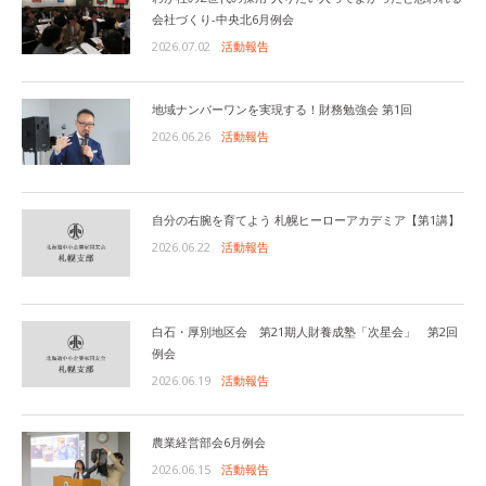
会社づくり-中央北6月例会
2026.07.02
活動報告
地域ナンバーワンを実現する！財務勉強会 第1回
2026.06.26
活動報告
自分の右腕を育てよう 札幌ヒーローアカデミア【第1講】
2026.06.22
活動報告
白石・厚別地区会 第21期人財養成塾「次星会」 第2回
例会
2026.06.19
活動報告
農業経営部会6月例会
2026.06.15
活動報告