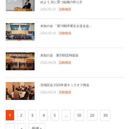
めよう 共に育つ組織の作り方
2026.05.22
活動報告
未知の会 「第19期卒業生を送る会」
2026.05.14
活動報告
未知の会 第39回定時総会
2026.04.24
活動報告
北地区会 2026年度キックオフ例会
2026.04.24
活動報告
1
2
3
4
5
...
10
20
30
...
»
最後 »