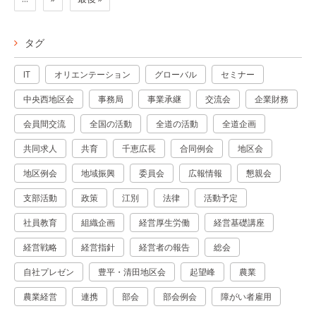
タグ
IT
オリエンテーション
グローバル
セミナー
中央西地区会
事務局
事業承継
交流会
企業財務
会員間交流
全国の活動
全道の活動
全道企画
共同求人
共育
千恵広長
合同例会
地区会
地区例会
地域振興
委員会
広報情報
懇親会
支部活動
政策
江別
法律
活動予定
社員教育
組織企画
経営厚生労働
経営基礎講座
経営戦略
経営指針
経営者の報告
総会
自社プレゼン
豊平・清田地区会
起望峰
農業
農業経営
連携
部会
部会例会
障がい者雇用