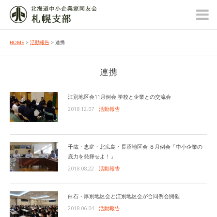
HOME
>
活動報告
> 連携
連携
江別地区会11月例会 学校と企業との交流会
2018.12.07
活動報告
千歳・恵庭・北広島・長沼地区会 ８月例会「中小企業の
底力を発揮せよ！」
2018.08.22
活動報告
白石・厚別地区会と江別地区会が合同例会開催
2018.06.04
活動報告