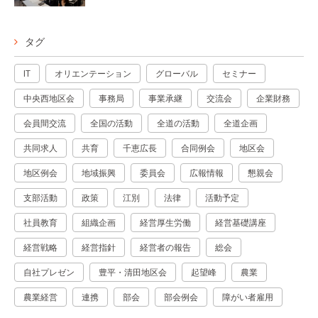
タグ
IT
オリエンテーション
グローバル
セミナー
中央西地区会
事務局
事業承継
交流会
企業財務
会員間交流
全国の活動
全道の活動
全道企画
共同求人
共育
千恵広長
合同例会
地区会
地区例会
地域振興
委員会
広報情報
懇親会
支部活動
政策
江別
法律
活動予定
社員教育
組織企画
経営厚生労働
経営基礎講座
経営戦略
経営指針
経営者の報告
総会
自社プレゼン
豊平・清田地区会
起望峰
農業
農業経営
連携
部会
部会例会
障がい者雇用