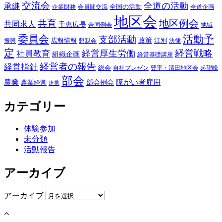
交流会
全道の活動
承継
全国の活動
企業財務
会員間交流
全道企画
地区会
地区例会
共育
共同求人
千恵広長
合同例会
地域
委員会
活動予
支部活動
政策
広報情報
江別
振興
懇親会
法律
定
経営戦略
経営厚生労働
社員教育
組織企画
経営基礎講座
経営者の報告
経営指針
総会
自社プレゼン
豊平・清田地区会
起望峰
部会
農業
障がい者雇用
農業経営
部会例会
連携
カテゴリー
体験参加
未分類
活動報告
アーカイブ
アーカイブ