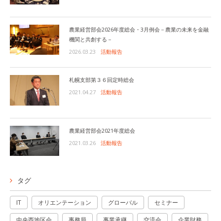
農業経営部会2026年度総会・3月例会－農業の未来を金融
機関と共創する－
2026.03.23
活動報告
札幌支部第３６回定時総会
2021.04.27
活動報告
農業経営部会2021年度総会
2021.03.26
活動報告
タグ
IT
オリエンテーション
グローバル
セミナー
中央西地区会
事務局
事業承継
交流会
企業財務