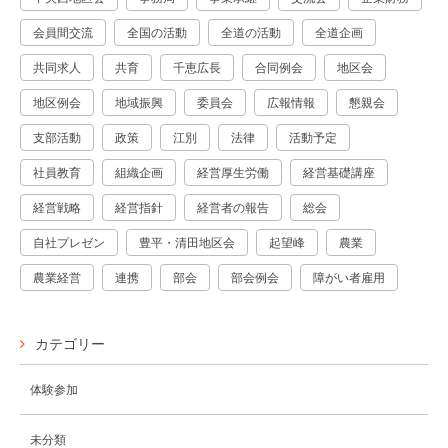
会員間交流
全国の活動
全道の活動
全道企画
共同求人
共育
千恵広長
合同例会
地区会
地区例会
地域振興
委員会
広報情報
懇親会
支部活動
政策
江別
法律
活動予定
社員教育
組織企画
経営厚生労働
経営基礎講座
経営戦略
経営指針
経営者の報告
総会
自社プレゼン
豊平・清田地区会
起望峰
農業
農業経営
連携
部会
部会例会
障がい者雇用
カテゴリー
体験参加
未分類