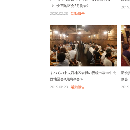
《中央西地区会2月例会》
2019.
2020.02.28
活動報告
すべての中央西地区会員の親睦の場≪中央
新会
西地区会8月納涼会≫
例会
2019.08.23
活動報告
2019.