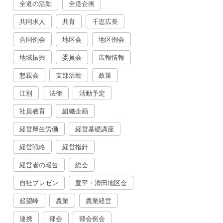
全道の活動
全道企画
共同求人
共育
千恵広長
合同例会
地区会
地区例会
地域振興
委員会
広報情報
懇親会
支部活動
政策
江別
法律
活動予定
社員教育
組織企画
経営厚生労働
経営基礎講座
経営戦略
経営指針
経営者の報告
総会
自社プレゼン
豊平・清田地区会
起望峰
農業
農業経営
連携
部会
部会例会