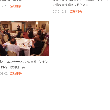
の道程≪起望峰12月例会≫
12.23
活動報告
2019.12.21
活動報告
員オリエンテーション＆自社プレゼン
 白石・厚別地区会
08.02
活動報告