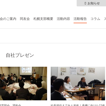
お知らせ
会のご案内
同友会
札幌支部概要
活動内容
活動報告
コラム
自社プレゼン
経営部会 望年会
社長就任まであと半年！承継に向けた15年