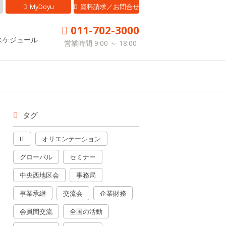
MyDoyu
資料請求／お問合せ
011-702-3000
スケジュール
営業時間 9:00 ～ 18:00
タグ
IT
オリエンテーション
グローバル
セミナー
中央西地区会
事務局
事業承継
交流会
企業財務
会員間交流
全国の活動