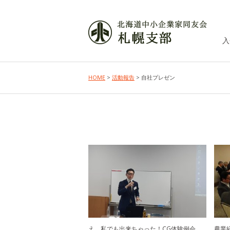
入
HOME
>
活動報告
> 自社プレゼン
え、私でも出来ちゃった！CG体験例会
農業