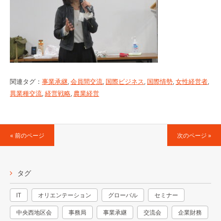
関連タグ：
事業承継
,
会員間交流
,
国際ビジネス
,
国際情勢
,
女性経営者
,
異業種交流
,
経営戦略
,
農業経営
« 前のページ
次のページ »
タグ
IT
オリエンテーション
グローバル
セミナー
中央西地区会
事務局
事業承継
交流会
企業財務