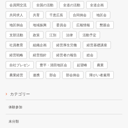
会員間交流
全国の活動
全道の活動
全道企画
共同求人
共育
千恵広長
合同例会
地区会
地区例会
地域振興
委員会
広報情報
懇親会
支部活動
政策
江別
法律
活動予定
社員教育
組織企画
経営厚生労働
経営基礎講座
経営戦略
経営指針
経営者の報告
総会
自社プレゼン
豊平・清田地区会
起望峰
農業
農業経営
連携
部会
部会例会
障がい者雇用
カテゴリー
体験参加
未分類