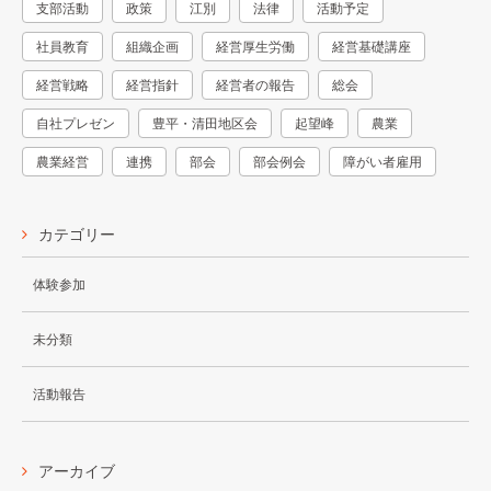
支部活動
政策
江別
法律
活動予定
社員教育
組織企画
経営厚生労働
経営基礎講座
経営戦略
経営指針
経営者の報告
総会
自社プレゼン
豊平・清田地区会
起望峰
農業
農業経営
連携
部会
部会例会
障がい者雇用
カテゴリー
体験参加
未分類
活動報告
アーカイブ