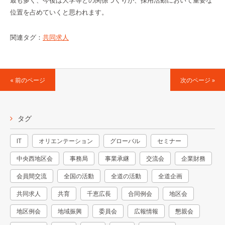
最も多く、今後は大学等との関係づくりが、採用活動において重要な
位置を占めていくと思われます。
関連タグ：
共同求人
« 前のページ
次のページ »
タグ
IT
オリエンテーション
グローバル
セミナー
中央西地区会
事務局
事業承継
交流会
企業財務
会員間交流
全国の活動
全道の活動
全道企画
共同求人
共育
千恵広長
合同例会
地区会
地区例会
地域振興
委員会
広報情報
懇親会