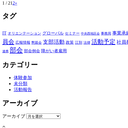
1 / 2
1
2
»
タグ
IT
事業承
グローバル
オリエンテーション
セミナー
事務局
中央西地区会
員会
活動予定
支部活動
社員
政策
広報情報
江別
懇親会
法律
部会
障がい者雇用
部会例会
連携
カテゴリー
体験参加
未分類
活動報告
アーカイブ
アーカイブ