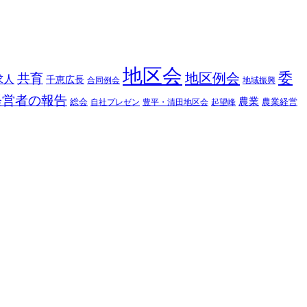
地区会
委
地区例会
共育
求人
千恵広長
合同例会
地域振興
経営者の報告
農業
総会
農業経営
自社プレゼン
豊平・清田地区会
起望峰