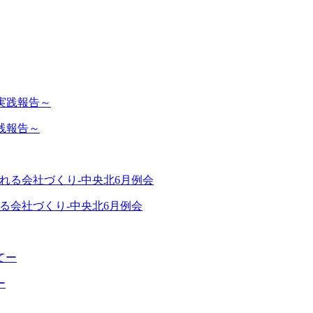
践報告～
る会社づくり-中央北6月例会
ー