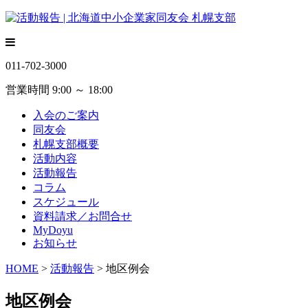
011-702-3000
営業時間 9:00 ～ 18:00
入会のご案内
同友会
札幌支部概要
活動内容
活動報告
コラム
スケジュール
資料請求／お問合せ
MyDoyu
お知らせ
HOME
>
活動報告
> 地区例会
地区例会