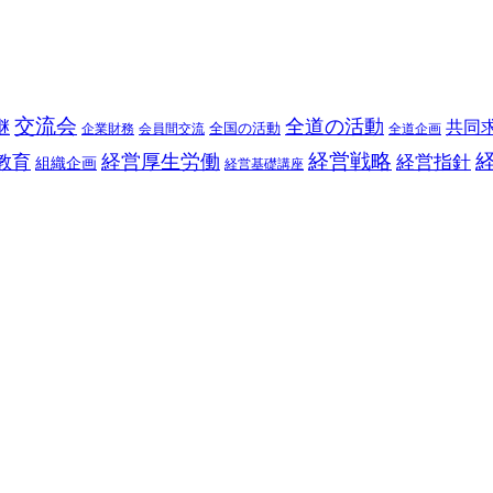
交流会
全道の活動
継
共同
全国の活動
企業財務
会員間交流
全道企画
経営戦略
経営厚生労働
教育
経営指針
組織企画
経営基礎講座