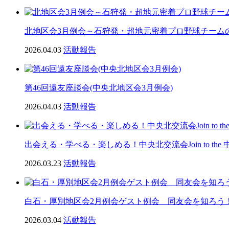
北地区会3月例会～石狩発・超地元密着プロ野球チーム
2026.04.03
活動報告
第46回遠友座談会(中央北地区会3月例会)
2026.04.03
活動報告
出会える・学べる・楽しめる！中央北交流会Join to the 
2026.03.23
活動報告
白石・厚別地区会2月例会ゲスト例会 同友会を知ろう！Join 
2026.03.04
活動報告