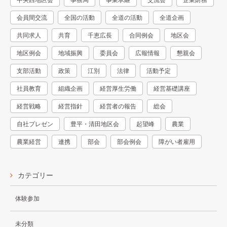
会員間交流
全国の活動
全道の活動
全道企画
共同求人
共育
千恵広長
合同例会
地区会
地区例会
地域振興
委員会
広報情報
懇親会
支部活動
政策
江別
法律
活動予定
社員教育
組織企画
経営厚生労働
経営基礎講座
経営戦略
経営指針
経営者の報告
総会
自社プレゼン
豊平・清田地区会
起望峰
農業
農業経営
連携
部会
部会例会
障がい者雇用
カテゴリー
体験参加
未分類