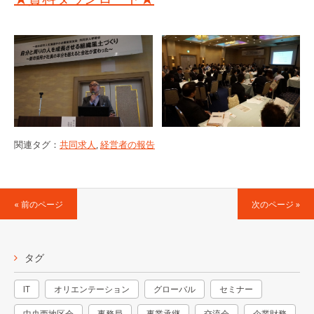
関連タグ：
共同求人
,
経営者の報告
« 前のページ
次のページ »
タグ
IT
オリエンテーション
グローバル
セミナー
中央西地区会
事務局
事業承継
交流会
企業財務