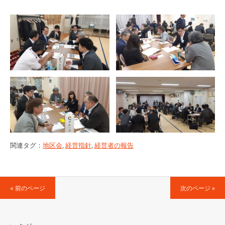
関連タグ：
地区会
,
経営指針
,
経営者の報告
« 前のページ
次のページ »