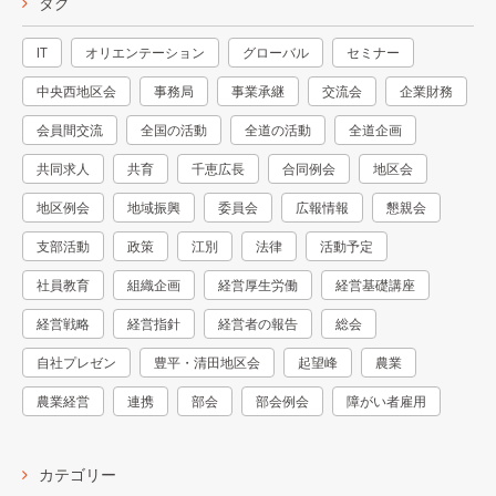
タグ
IT
オリエンテーション
グローバル
セミナー
中央西地区会
事務局
事業承継
交流会
企業財務
会員間交流
全国の活動
全道の活動
全道企画
共同求人
共育
千恵広長
合同例会
地区会
地区例会
地域振興
委員会
広報情報
懇親会
支部活動
政策
江別
法律
活動予定
社員教育
組織企画
経営厚生労働
経営基礎講座
経営戦略
経営指針
経営者の報告
総会
自社プレゼン
豊平・清田地区会
起望峰
農業
農業経営
連携
部会
部会例会
障がい者雇用
カテゴリー