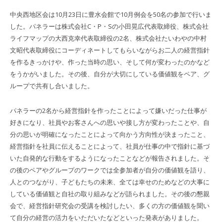
中央西地区会は10月23日に豊水会館で10月例会を50名の参加で行いま
した。パネラーは株式会社C・P・Sの小田晃広代表取締役、株式会社
ライフマップの大西克幸代表取締役の2名、株式会社たいわやの中村
文昭代表取締役にコーディネートしてもらいながらお二人の経営指針
を作るきっかけや、作った当時の思い、そして何が変わったのかなど
をうかがいました。その後、自分が大切にしている価値観をペア、グ
ループで共有し合いました。
パネラーの2名から経営指針を作ったことによって嫌いだった仕事が
好きになり、社員やお客さんへの思いや接し方が変わったことや、自
分の思いが明確になったことによって向かう方向性が決まったこと、
経営指針を社員に伝えることによって、社員が仕事の中で指針に基づ
いた自発的な行動をするようになったことなどが報告されました。そ
の後のペアやグループのワークでは全参加者が自分の価値観を語り、
人とのつながり、子どもたちの未来、全ては幸せのためなどの大事に
している価値観と自社の取り組みなどが語られました。その後の懇親
会で、経営指針研究会の受講を検討したい、多くの方の価値観を聞い
て自分の経営の活力をいただいたなどといった発表がありました。